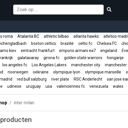
s roma
Atalanta BC
athletic bilbao
atlanta hawks
atletico mad
nchengladbach
boston celtics
brazilië
celtic fc
Chelsea FC
chic
amo kiev
eintracht frankfurt
emporio armani ea7
engeland
Eve
rankrijk
galatasaray
girona fc
golden state warriors
hongarije
los angeles fc
Los Angeles Lakers
manchester city
manchester 
and
noorwegen
oekraine
olympique lyon
olympique marseille
o
 madrid
red bull salzburg
river plate
RSC Anderlecht
san jose e
ije
udinese
uruguay
usa
valenciennes fc
venezuela
wales
hop
inter milan
 producten