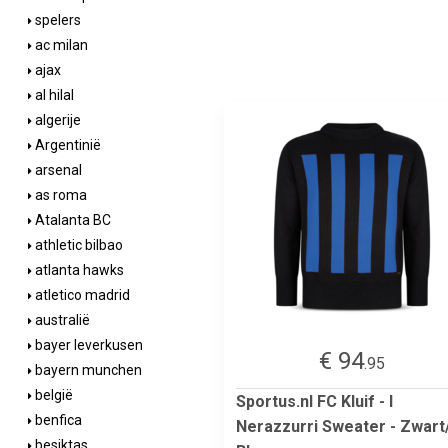
spelers
ac milan
ajax
al hilal
algerije
Argentinië
arsenal
as roma
Atalanta BC
athletic bilbao
atlanta hawks
atletico madrid
australië
bayer leverkusen
€ 94
.95
bayern munchen
belgië
Sportus.nl FC Kluif - I
benfica
Nerazzurri Sweater - Zwart
besiktas