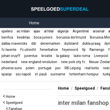
Home
spelers
ac milan
ajax
al hilal
algerije
Argentinië
arsenal
a
benfica
besiktas
boca juniors
borussia dortmund
Borussia Mö
dallas mavericks
ddr
denemarken
duitsland
dukla praag
dyn
fc twente
Fc utrecht
fenerbahce
feyenoord
fiji
flamengo
f
johan cruyff
juventus
kroatie
la galaxy
lazio roma
Liverpool
nederland
new england revolution
new york city fc
Nieuw-Zeel
phoenix suns
polen
portugal
psv
RB Leipzig
real betis
real
spanje
ssc napoli
st. pauli
suriname
tottenham hotspur
turk
Home
Speelgoed
Fans
Home
inter milan fanshop
Speelgoed
Fanshop