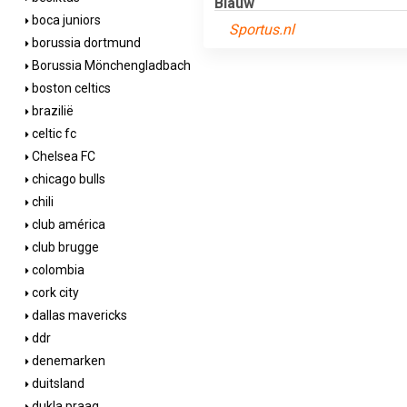
Blauw
boca juniors
Sportus.nl
borussia dortmund
Borussia Mönchengladbach
boston celtics
brazilië
celtic fc
Chelsea FC
chicago bulls
chili
club américa
club brugge
colombia
cork city
dallas mavericks
ddr
denemarken
duitsland
dukla praag