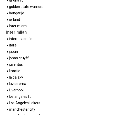
girona fc
golden state warriors
hongarije
ierland
inter miami
inter milan
internazionale
italië
japan
johan cruyff
juventus
kroatie
la galaxy
lazio roma
Liverpool
los angeles fc
Los Angeles Lakers
manchester city