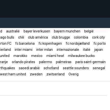
rid
australië
bayer leverkusen
bayern munchen
belgië
ago bulls
chili
club américa
club brugge
colombia
cork city
rton FC
fc barcelona
fc kopenhagen
fc nordsjælland
fc porto
ierland
inter miami
inter milan
internazionale
italië
japan
united
marokko
mexico
miami heat
milwaukee bucks
ranje
orlando pirates
palermo
palmeiras
paris saint-germain
arthquakes
saoedi arabië
schotland
seattle sounders
senegal
west ham united
zweden
zwitserland
Overig