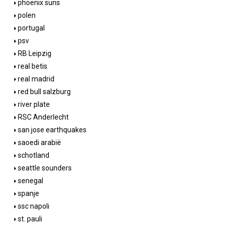
phoenix suns
polen
portugal
psv
RB Leipzig
real betis
real madrid
red bull salzburg
river plate
RSC Anderlecht
san jose earthquakes
saoedi arabië
schotland
seattle sounders
senegal
spanje
ssc napoli
st. pauli