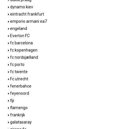
dynamo kiev
eintracht frankfurt
emporio armani ea7
engeland
Everton FC
fc barcelona
fc kopenhagen
fc nordsjælland
fc porto
fc twente
Fc utrecht
fenerbahce
feyenoord
fiji
flamengo
frankrijk
galatasaray