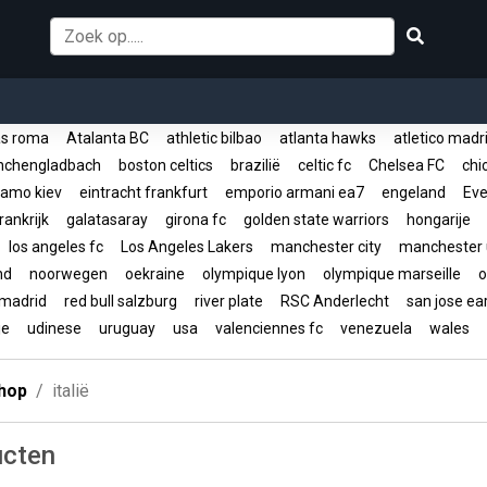
s roma
Atalanta BC
athletic bilbao
atlanta hawks
atletico mad
nchengladbach
boston celtics
brazilië
celtic fc
Chelsea FC
chic
amo kiev
eintracht frankfurt
emporio armani ea7
engeland
Eve
rankrijk
galatasaray
girona fc
golden state warriors
hongarije
los angeles fc
Los Angeles Lakers
manchester city
manchester 
and
noorwegen
oekraine
olympique lyon
olympique marseille
o
 madrid
red bull salzburg
river plate
RSC Anderlecht
san jose e
ije
udinese
uruguay
usa
valenciennes fc
venezuela
wales
hop
italië
ucten