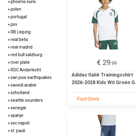
phoenix suns
polen
portugal
psv
RB Leipzig
real betis
real madrid
red bull salzburg
€ 29
river plate
.99
RSC Anderlecht
Adidas Italië Trainingsshirt
san jose earthquakes
2026-2028 Kids Wit Groen G.
saoedi arabië
schotland
Foot-Store
seattle sounders
senegal
spanje
ssc napoli
st. pauli