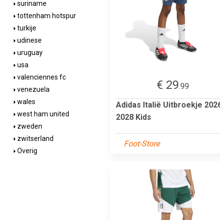
suriname
tottenham hotspur
turkije
udinese
uruguay
usa
valenciennes fc
€ 29
.99
venezuela
wales
Adidas Italië Uitbroekje 202
west ham united
2028 Kids
zweden
zwitserland
Foot-Store
Overig