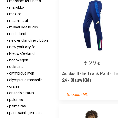
manchester united
marokko
mexico
miami heat
milwaukee bucks
nederland
new england revolution
new york city fc
Nieuw-Zeeland
noorwegen
€ 29
.95
oekraine
Adidas Italië Track Pants Ti
olympique lyon
24 - Blauw Kids
olympique marseille
oranje
orlando pirates
Sneakin NL
palermo
palmeiras
paris saint-germain