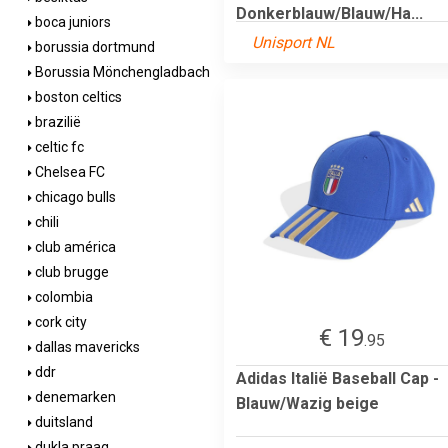
Donkerblauw/Blauw/Ha...
boca juniors
Unisport NL
borussia dortmund
Borussia Mönchengladbach
boston celtics
brazilië
celtic fc
Chelsea FC
chicago bulls
chili
club américa
club brugge
colombia
cork city
€ 19
.95
dallas mavericks
ddr
Adidas Italië Baseball Cap -
denemarken
Blauw/Wazig beige
duitsland
dukla praag