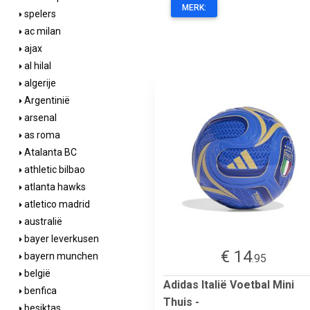
MERK:
spelers
ac milan
ajax
al hilal
algerije
Argentinië
arsenal
as roma
Atalanta BC
athletic bilbao
atlanta hawks
atletico madrid
australië
bayer leverkusen
€ 14
bayern munchen
.95
belgië
Adidas Italië Voetbal Mini
benfica
Thuis -
besiktas