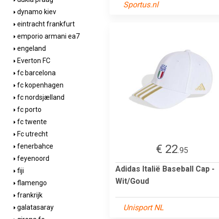
Sportus.nl
dynamo kiev
eintracht frankfurt
emporio armani ea7
engeland
Everton FC
fc barcelona
fc kopenhagen
fc nordsjælland
fc porto
fc twente
Fc utrecht
€ 22
fenerbahce
.95
feyenoord
Adidas Italië Baseball Cap -
fiji
Wit/Goud
flamengo
frankrijk
Unisport NL
galatasaray