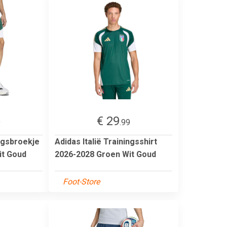
€ 29
9
.99
ingsbroekje
Adidas Italië Trainingsshirt
it Goud
2026-2028 Groen Wit Goud
Foot-Store