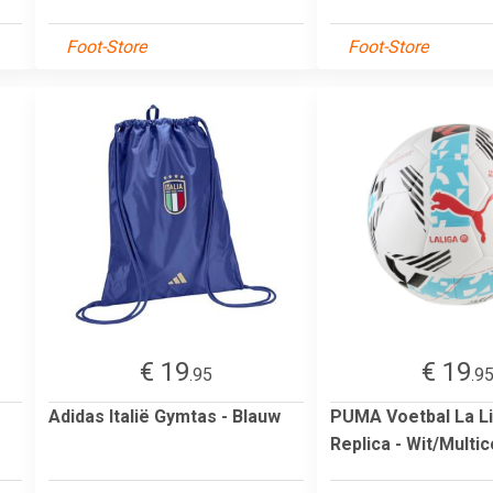
Foot-Store
Foot-Store
€ 19
€ 19
.95
.9
Adidas Italië Gymtas - Blauw
PUMA Voetbal La Li
Replica - Wit/Multic