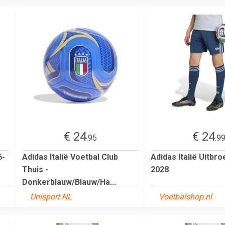
€ 24
€ 24
.95
.9
6-
Adidas Italië Voetbal Club
Adidas Italië Uitbro
Thuis -
2028
Donkerblauw/Blauw/Ha...
Unisport NL
Voetbalshop.nl