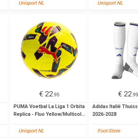
Unisport NL
Unisport NL
€ 22
€ 22
.95
.9
PUMA Voetbal La Liga 1 Orbita
Adidas Italië Thuis
Replica - Fluo Yellow/Multicol...
2026-2028
Unisport NL
Foot-Store