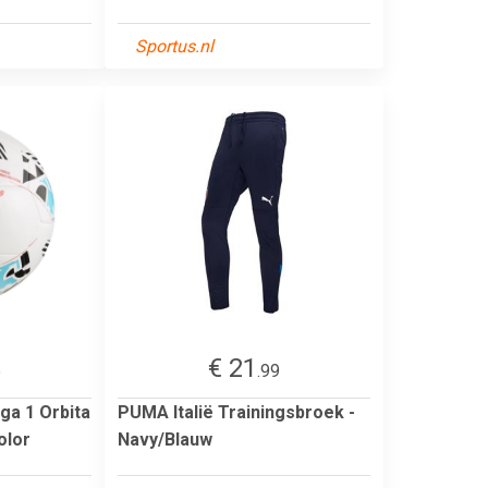
Sportus.nl
€ 21
5
.99
ga 1 Orbita
PUMA Italië Trainingsbroek -
olor
Navy/Blauw