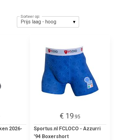
Sorteer op:
€ 19
9
.95
kken 2026-
Sportus.nl FCLOCO - Azzurri
'94 Boxershort