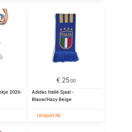
€ 25
9
.00
ekje 2026-
Adidas Italië Sjaal -
Blauw/Hazy Beige
Unisport NL