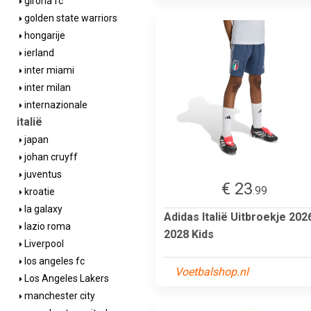
girona fc
golden state warriors
hongarije
ierland
inter miami
inter milan
internazionale
italië
japan
johan cruyff
juventus
€ 23
.99
kroatie
la galaxy
Adidas Italië Uitbroekje 202
lazio roma
2028 Kids
Liverpool
los angeles fc
Voetbalshop.nl
Los Angeles Lakers
manchester city