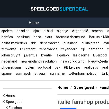
Home
spelers
ac milan
ajax
al hilal
algerije
Argentinië
arsenal
a
benfica
besiktas
boca juniors
borussia dortmund
Borussia Mö
dallas mavericks
ddr
denemarken
duitsland
dukla praag
dyn
fc twente
Fc utrecht
fenerbahce
feyenoord
fiji
flamengo
f
johan cruyff
juventus
kroatie
la galaxy
lazio roma
Liverpool
nederland
new england revolution
new york city fc
Nieuw-Zeel
phoenix suns
polen
portugal
psv
RB Leipzig
real betis
real
spanje
ssc napoli
st. pauli
suriname
tottenham hotspur
turk
Home
Speelgoed
Fans
Home
italië fanshop prod
Speelgoed
Fanshop