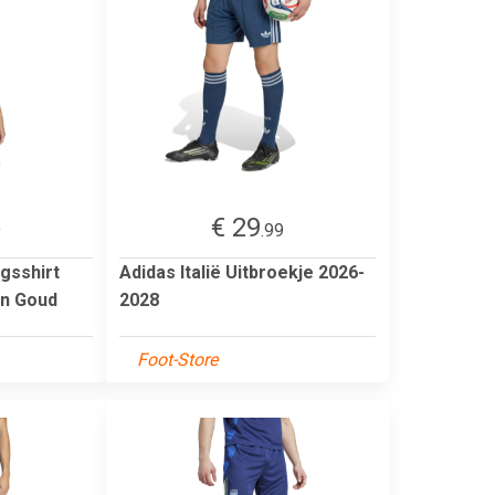
€ 29
9
.99
ngsshirt
Adidas Italië Uitbroekje 2026-
en Goud
2028
Foot-Store