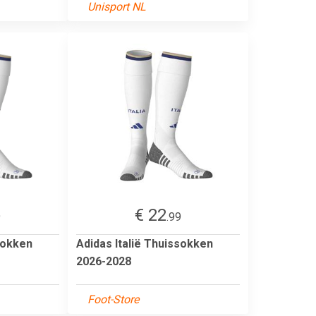
Unisport NL
€ 22
9
.99
sokken
Adidas Italië Thuissokken
2026-2028
Foot-Store