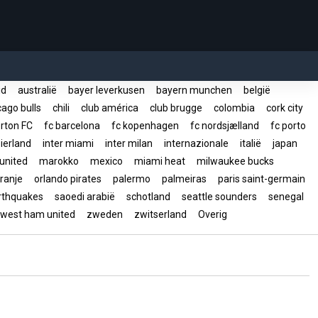
rid
australië
bayer leverkusen
bayern munchen
belgië
ago bulls
chili
club américa
club brugge
colombia
cork city
rton FC
fc barcelona
fc kopenhagen
fc nordsjælland
fc porto
ierland
inter miami
inter milan
internazionale
italië
japan
united
marokko
mexico
miami heat
milwaukee bucks
ranje
orlando pirates
palermo
palmeiras
paris saint-germain
arthquakes
saoedi arabië
schotland
seattle sounders
senegal
west ham united
zweden
zwitserland
Overig